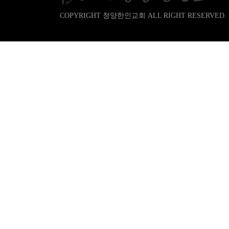
COPYRIGHT 청양한인교회 ALL RIGHT RESERVED.