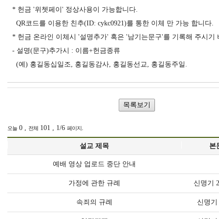
* 헌금 '위쳇페이' 정상사용이 가능합니다.
QR코드를 이용한 친추(ID: cykc0921)를 통한 이체 만 가능 합니다.
* 헌금 온라인 이체시 '설명추가' 혹은 '남기는문구'를 기록해 주시기
- 설명(문구)추가시 : 이름+헌금종류
(예) 홍길동십일조, 홍길동감사, 홍길동선교, 홍길동주일.
0 ,
101 , 1/6
.
오늘
전체
페이지
설교 제목
본
예배 영상 업로드 중단 안내
가정에 관한 규례
신명기 2
속죄의 규례
신명기 