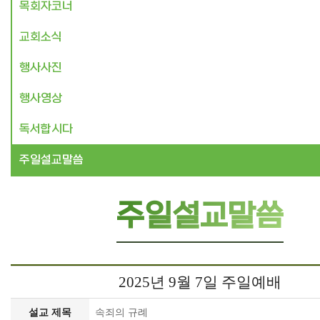
목회자코너
교회소식
행사사진
행사영상
독서합시다
주일설교말씀
주일설교말씀
2025년 9월 7일 주일예배
설교 제목
속죄의 규례