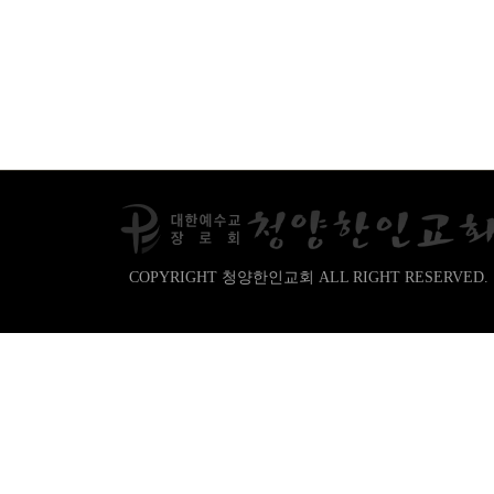
COPYRIGHT 청양한인교회 ALL RIGHT RESERVED.