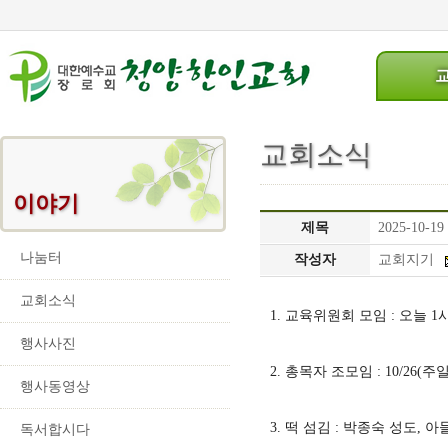
교회소식
이야기
제목
2025-10-
나눔터
작성자
교회지기
교회소식
1. 교육위원회 모임 : 오늘 1시
행사사진
2. 총목자 조모임 : 10/26(주
행사동영상
3. 떡 섬김 : 박종숙 성도, 
독서합시다