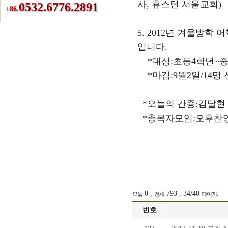
사, 휴스턴 서울교회)
0532.6776.2891
+86.
5. 2012년 겨울방
입니다.
*대상:초등4학년~중등3
*마감:9월2일/14명 
*오늘의 간증:김달현 
*총목자모임:오후찬
0 ,
793 , 34/40
.
오늘
전체
페이지
번호