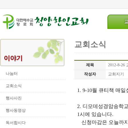
교회소식
이야기
제목
2012-8-2
나눔터
작성자
교회지기
교회소식
1. 9-10월 큐티책 
행사사진
2. 디모데성경암송학교
행사동영상
1시에 있습니다.
신청마감은 오늘까지
독서합시다