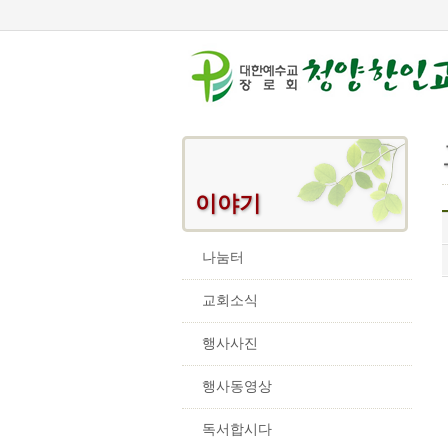
이야기
나눔터
교회소식
행사사진
행사동영상
독서합시다