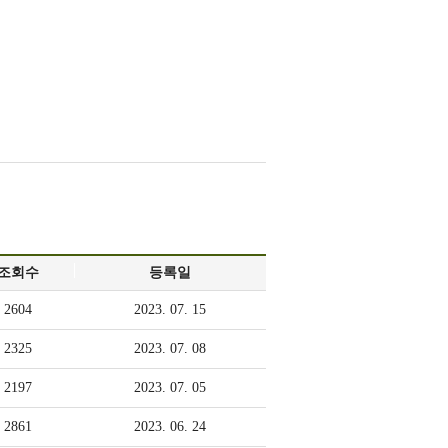
소
사
년
사
부
진
행
사
동
영
조회수
등록일
상
2604
2023. 07. 15
2325
2023. 07. 08
독
2197
2023. 07. 05
서
2861
2023. 06. 24
합