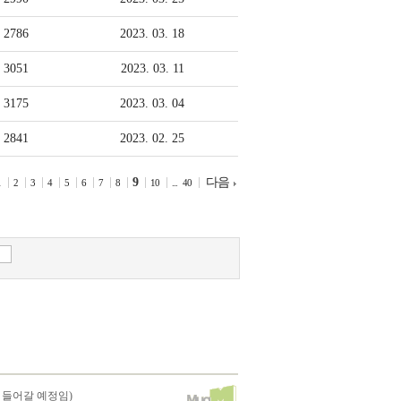
과
2786
2023. 03. 18
함
3051
2023. 03. 11
께
3175
2023. 03. 04
2841
2023. 02. 25
온
9
라
다음
1
2
3
4
5
6
7
8
10
...
40
인
예
배
 들어갈 예정임)