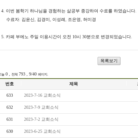
담
목
4. 이번 봄학기 하나님을 경험하는 삶공부 종강하여 수료를 하였습니다.
임
장
수료자: 김윤신, 김경미, 이성례, 조은영, 허미경
목
의
5. 카페 부에노 주일 이용시간이 오전 10시 30분으로 변경되었습니다.
사
소
소
리
개
가
0 ,
793 , 9/40
.
오늘
전체
페이지
사
정
번호
제목
역
교
633
2023-7-16 교회소식
자
회
632
2023-7-9 교회소식
소
360
631
2023-7-2 교회소식
개
630
2023-6-25 교회소식
삶