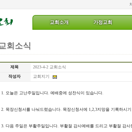
교회소개
가정교회
교
가
교회소식
회
정
소
교
제목
2023-4-2 교회소식
개
회
작성자
교회지기
교
목
1. 오늘은 고난주일입니다. 예배중에 성찬식이 있습니다.
회
장
연
안
2. 목장신청서를 나눠드렸습니다. 목장신청서에 1,2,3지망을 기록하시기 바
혁
내
3. 다음 주일은 부활주일입니다. 부활절 감사예배를 드리고 부활절 감사