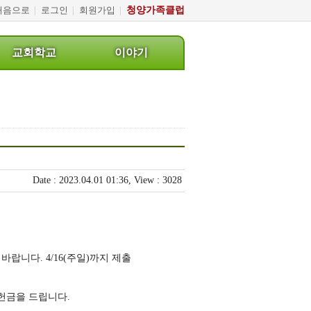
처음으로
로그인
회원가입
청양가족클럽
교회학교
이야기
교
나
회
눔
학
터
교
교
Date : 2023.04.01 01:36, View : 3028
아
회
동
소
부
식
랍니다. 4/16(주일)까지 제출
청
행
헌금을 드립니다.