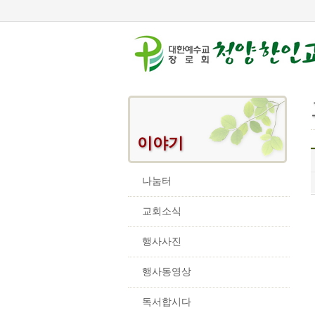
이야기
나눔터
교회소식
행사사진
행사동영상
독서합시다