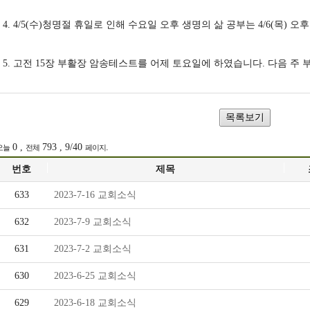
담
목
4. 4/5(수)청명절 휴일로 인해 수요일 오후 생명의 삶 공부는 4/6(목) 오
임
장
목
의
5. 고전 15장 부활장 암송테스트를 어제 토요일에 하였습니다. 다음 주 
사
소
소
리
개
0 ,
793 , 9/40
.
오늘
전체
페이지
가
번호
제목
사
정
633
2023-7-16 교회소식
역
교
632
2023-7-9 교회소식
자
회
631
2023-7-2 교회소식
소
360
630
2023-6-25 교회소식
개
삶
629
2023-6-18 교회소식